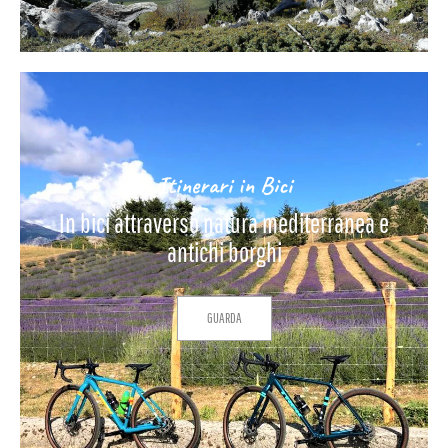
Itinerari in Bici
In bici attraverso natura mediterranea e
antichi borghi
GUARDA