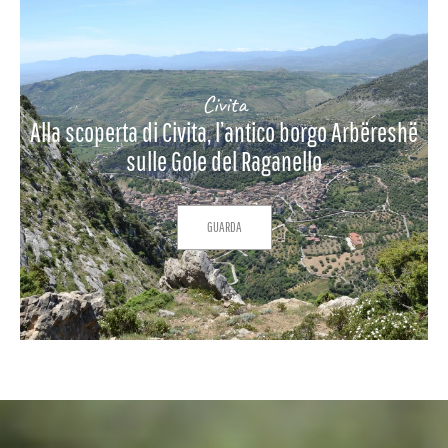
Civita
Alla scoperta di Civita, l’antico borgo Arbëreshë
sulle Gole del Raganello
GUARDA