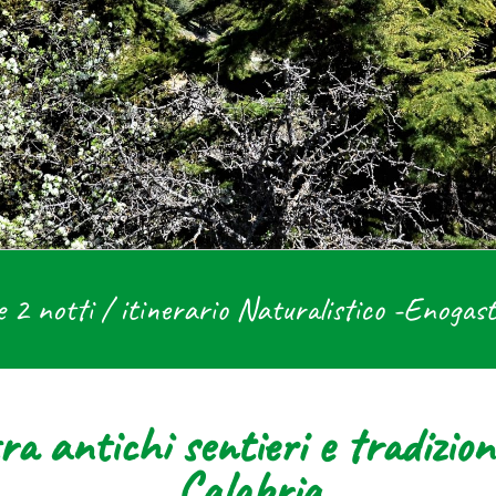
e 2 notti / itinerario Naturalistico -Enoga
tra antichi sentieri e tradizi
Calabria