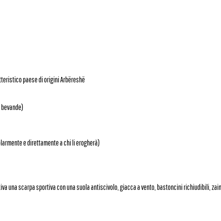
tteristico paese di origini Arbëreshë
e bevande)
olarmente e direttamente a chi li erogherà)
iva una scarpa sportiva con una suola antiscivolo, giacca a vento, bastoncini richiudibili, zai