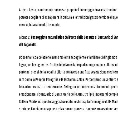
Arrivo a Civita in autonomia con mezzi propri nel pomeriggio dove ci attendono 
potrete scegliere di assaporare la cultura e le tradizioni gastronomiche di qu
meravigliosi colori del tramonto.
Giorno 2:
Passeggiata naturalistica dal Parco della Cessuta al Santuario di San
del Raganello
Dopo una ricca colazione in un ambiente accogliente e familiare ci dirigiamo al
legna, per le suggestive Grotte delle Ninfe dalle quali sgorga acqua sulfurea uti
parte nei pressi della località Bifurto attraverso una fitta vegetazione mediterra
rare come la Paeonia Peregrina e la Dictamnus Alba. Percorriamo un sentiero a
fino ad intersecare il sentiero che i Pellegrini percorrevano anticamente per ra
emozionante: Il Santuario di Santa Maria delle Armi, tra i più importanti compl
Sellaro. Visitiamo questo suggestivo edificio che ospita l’immagine della Mado
storiche. Facciamo una pausa relax con un pranzo al sacco e proseguiamo ver