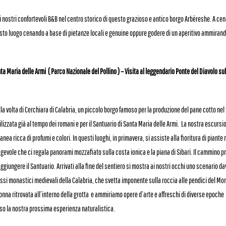
i nostri confortevoli B&B nel centro storico di questo grazioso e antico borgo Arbëreshe. A ce
esto luogo cenando a base di pietanze locali e genuine oppure godere di un aperitivo ammirand
ta Maria delle Armi
( Parco Nazionale del Pollino )
– Visita al leggendario Ponte del Diavolo su
la volta di Cerchiara di Calabria, un piccolo borgo famoso per la produzione del pane cotto nel 
lizzata già al tempo dei romani e per il Santuario di Santa Maria delle Armi.
La nostra escursi
nea ricca di profumi e colori. In questi luoghi, in primavera, si assiste alla fioritura di piante
gevole che ci regala panorami mozzafiato sulla costa ionica e la piana di Sibari. Il cammino 
ggiungere il Santuario. Arrivati alla fine del sentiero si mostra ai nostri occhi uno scenario d
essi monastici medievali della Calabria, che svetta imponente sulla roccia alle pendici del Mo
nna ritrovata all’interno della grotta e ammiriamo opere d’arte e affreschi di diverse epoche
so la nostra prossima esperienza naturalistica.