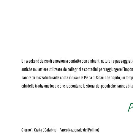
Un weekend denso di emozioni a contatto con ambienti naturali e paesaggistici
antiche mulattiere utilizzate da pellegrini e contadini per raggiungere l’impon
panorami mozzafiato sulla costa ionica e la Piana di Sibari che ospitò, un temp
cibi della tradizione locale che raccontano la storia dei popoli che hanno abita
P
Giorno 1. Civita ( Calabria – Parco Nazionale del Pollino)