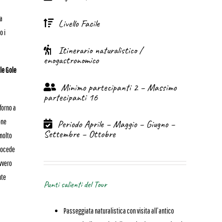
na
Livello Facile
o i
Itinerario naturalistico /
enogastronomico
lle Gole
Minimo partecipanti 2 – Massimo
partecipanti 16
forno a
one
Periodo Aprile – Maggio – Giugno –
Settembre – Ottobre
 molto
procede
avvero
nte
Punti salienti del Tour
Passeggiata naturalistica con visita all’antico