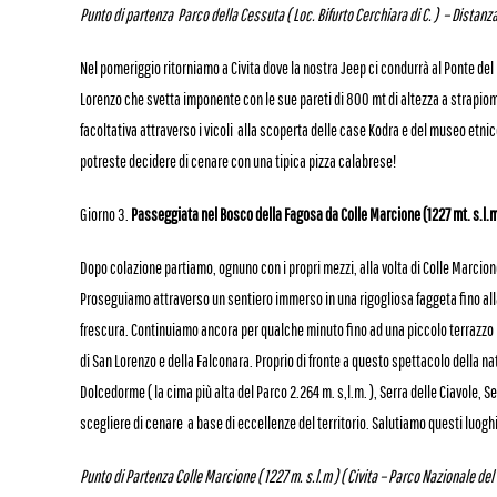
Punto di partenza
Parco della Cessuta ( Loc. Bifurto Cerchiara di C. )
– Distanza 
Nel pomeriggio ritorniamo a Civita dove la nostra Jeep ci condurrà al Ponte del
Lorenzo che svetta imponente con le sue pareti di 800 mt di altezza a strapi
facoltativa attraverso i vicoli alla scoperta delle case Kodra e del museo etni
potreste decidere di cenare con una tipica pizza calabrese!
Giorno 3.
Passeggiata nel Bosco della Fagosa da Colle Marcione (1227 mt. s.l.m.)
Dopo colazione partiamo, ognuno con i propri mezzi, alla volta di Colle Marcione 
Proseguiamo attraverso un sentiero immerso in una rigogliosa faggeta fino all
frescura. Continuiamo ancora per qualche minuto fino ad una piccolo terrazzo
di San Lorenzo e della Falconara. Proprio di fronte a questo spettacolo della n
Dolcedorme ( la cima più alta del Parco 2.264 m. s,l.m. ), Serra delle Ciavole, 
scegliere di cenare a base di eccellenze del territorio. Salutiamo questi luogh
Punto di Partenza Colle Marcione ( 1227 m. s.l.m ) ( Civita – Parco Nazionale del 