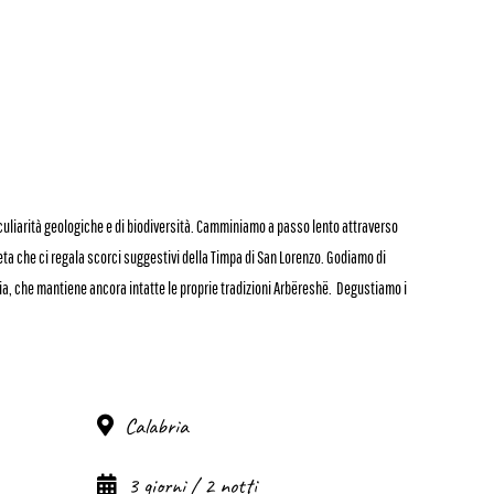
culiarità geologiche e di biodiversità. Camminiamo a passo lento attraverso
eta che ci regala scorci suggestivi della Timpa di San Lorenzo. Godiamo di
lia, che mantiene ancora intatte le proprie tradizioni Arbëreshë. Degustiamo i
Calabria
3 giorni / 2 notti