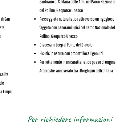
Santuario di S. Maria delle Armi nel Parco Nazionale
del Pollino, Geoparco Unesco
 di San
Passeggiata naturalistica attraverso un rigogliosa
iata
faggeta con panorami unici nel Parco Nazionale del
a,
Pollino, Geoparco Unesco
Discesa in Jeep al Ponte del Diavolo
Pic-nic in natura con prodotti locali genuini
Pernottamento in un caratteristico paese di origine
Arbëreshë annoverato tra i Borghi più belli d’Italia
salita.
ole
la Timpa
Per richiedere informazioni