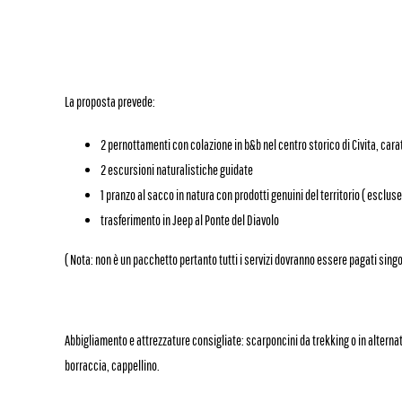
La proposta prevede:
2 pernottamenti con colazione in b&b nel centro storico di Civita, cara
2 escursioni naturalistiche guidate
1 pranzo al sacco in natura con prodotti genuini
del territorio ( esclus
trasferimento in Jeep al Ponte del Diavolo
( Nota: non è un pacchetto pertanto tutti i servizi dovranno essere pagati sing
Abbigliamento e attrezzature consigliate:
scarponcini da trekking o in alternat
borraccia, cappellino.