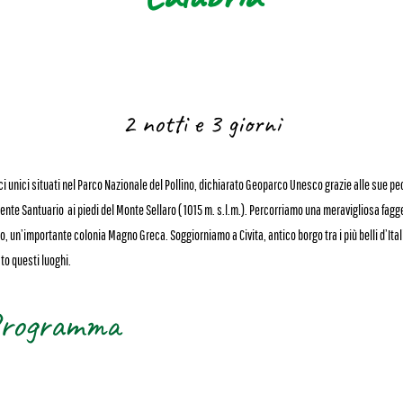
2 notti e 3 giorni
 unici situati nel Parco Nazionale del Pollino, dichiarato Geoparco Unesco grazie alle sue pe
ente Santuario ai piedi del Monte Sellaro ( 1015 m. s.l.m.). Percorriamo una meravigliosa fagg
o, un’importante colonia Magno Greca. Soggiorniamo a Civita, antico borgo tra i più belli d’Ita
to questi luoghi.
rogramma