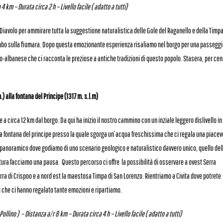
4 km – Durata circa 2 h – Livello facile ( adatto a tutti)
 Diavolo per ammirare tutta la suggestione naturalistica delle Gole del Raganello e della Timpa
ombo sulla fiumara. Dopo questa emozionante esperienza risaliamo nel borgo per una passegg
co-albanese che ci racconta le preziose a antiche tradizioni di questo popolo. Stasera, per cen
 alla fontana del Principe (1317 m. s.l.m)
a circa 12 km dal borgo. Da qui ha inizio il nostro cammino con un inziale leggero dislivello in 
a fontana del principe presso la quale sgorga un’acqua freschissima che ci regala una piacev
 panoramico dove godiamo di uno scenario geologico e naturalistico davvero unico, quello del
atura facciamo una pausa. Questo percorso ci offre la possibilità di osservare a ovest Serra
Serra di Crispoo e a nord est la maestosa Timpa di San Lorenzo. Rientriamo a Civita dove potrete
i che ci hanno regalato tante emozioni e ripartiamo.
Pollino )
– Distanza a/r 8 km – Durata circa 4 h – Livello facile ( adatto a tutti)