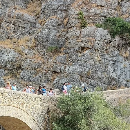
erta di Civita, l’antico borgo Arbëreshë sulle Gole del